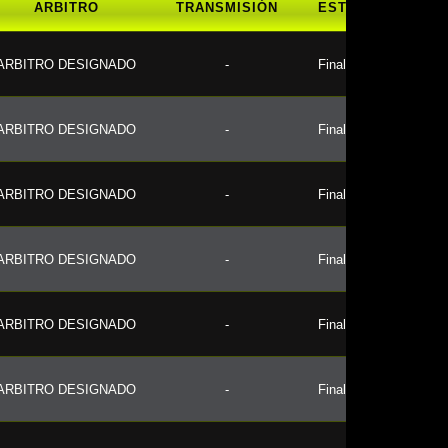
ARBITRO
TRANSMISIÓN
ESTADO
VER
ARBITRO DESIGNADO
-
Finalizado
ARBITRO DESIGNADO
-
Finalizado
ARBITRO DESIGNADO
-
Finalizado
ARBITRO DESIGNADO
-
Finalizado
ARBITRO DESIGNADO
-
Finalizado
ARBITRO DESIGNADO
-
Finalizado