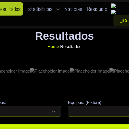
esultados
Estadísticas
Noticias
Resoluciones
Re
Soci
Co
Resultados
Home
Resultados
os:
Equipos: (Fixture)