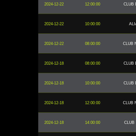
2024-12-22
12:00:00
CLUB 
2024-12-22
10:00:00
ALI
2024-12-22
08:00:00
CLUB 
2024-12-18
08:00:00
CLUB 
2024-12-18
10:00:00
CLUB 
2024-12-18
12:00:00
CLUB 
2024-12-18
14:00:00
CLUB 