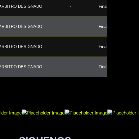
ARBITRO DESIGNADO
-
Finalizado
ARBITRO DESIGNADO
-
Finalizado
ARBITRO DESIGNADO
-
Finalizado
ARBITRO DESIGNADO
-
Finalizado