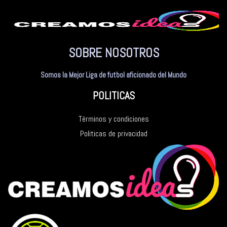
SOBRE NOSOTROS
Somos la Mejor Liga de futbol aficionado del Mundo
POLITICAS
Términos y condiciones
Politicas de privacidad