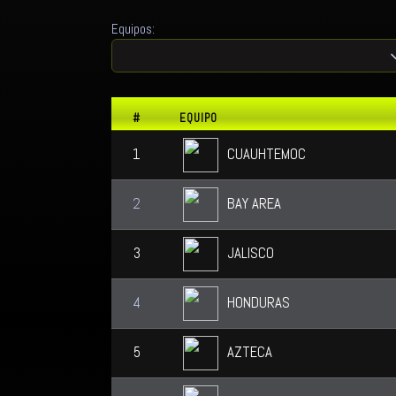
Equipos:
#
EQUIPO
1
CUAUHTEMOC
2
BAY AREA
3
JALISCO
4
HONDURAS
5
AZTECA