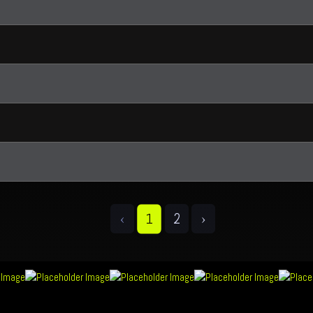
‹
2
›
1