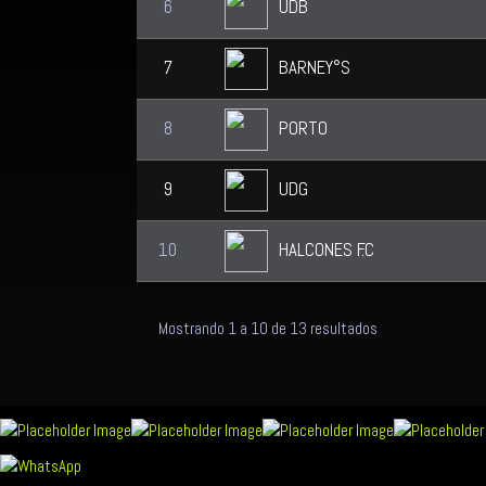
6
UDB
7
BARNEY°S
8
PORTO
9
UDG
10
HALCONES F.C
Mostrando 1 a 10 de 13 resultados