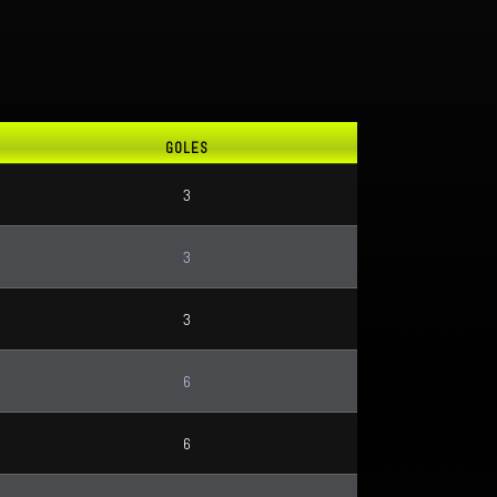
GOLES
3
3
3
6
6